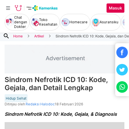
Masuk
Chat
Toko
dengan
Homecare
Asuransiku
Kesehatan
Dokter
search
Home
Artikel
Sindrom Nefrotik ICD 10: Kode, Gejala, dan De
Sindrom Nefrotik ICD 10: Kode,
Gejala, dan Detail Lengkap
Hidup Sehat
Ditinjau oleh
Redaksi Halodoc
18 Februari 2026
Sindrom Nefrotik ICD 10: Kode, Gejala, & Diagnosis