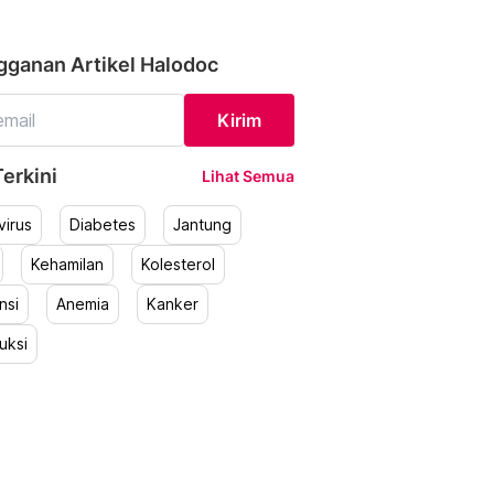
gganan Artikel Halodoc
Kirim
erkini
Lihat Semua
irus
Diabetes
Jantung
Kehamilan
Kolesterol
nsi
Anemia
Kanker
uksi