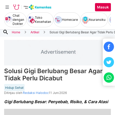
Masuk
Chat
Toko
dengan
Homecare
Asuransiku
Kesehatan
Dokter
search
Home
Artikel
Solusi Gigi Berlubang Besar Agar Tidak Perlu 
Solusi Gigi Berlubang Besar Agar
Tidak Perlu Dicabut
Hidup Sehat
Ditinjau oleh
Redaksi Halodoc
11 Juni 2026
Gigi Berlubang Besar: Penyebab, Risiko, & Cara Atasi