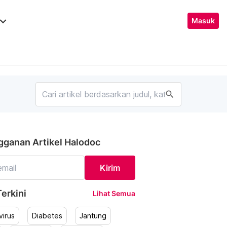
ard_arrow_down
Masuk
search
gganan Artikel Halodoc
Kirim
erkini
Lihat Semua
irus
Diabetes
Jantung