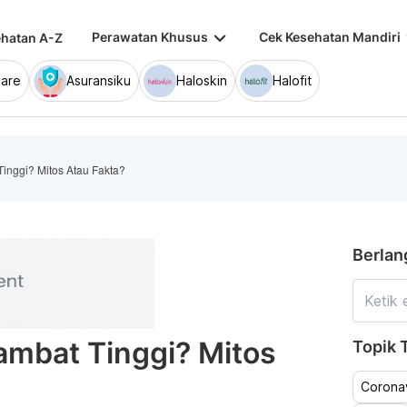
keyboard_arrow_down
keybo
Perawatan Khusus
Cek Kesehatan Mandiri
hatan A-Z
are
Asuransiku
Haloskin
Halofit
inggi? Mitos Atau Fakta?
Berlan
ambat Tinggi? Mitos
Topik T
Coronav