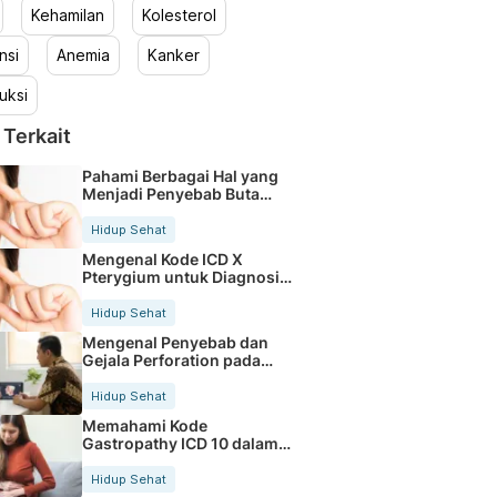
Kehamilan
Kolesterol
nsi
Anemia
Kanker
uksi
 Terkait
Pahami Berbagai Hal yang
Menjadi Penyebab Buta
Warna
Hidup Sehat
Mengenal Kode ICD X
Pterygium untuk Diagnosis
Mata
Hidup Sehat
Mengenal Penyebab dan
Gejala Perforation pada
Tubuh
Hidup Sehat
Memahami Kode
Gastropathy ICD 10 dalam
Rekam Medis Pasien
Hidup Sehat