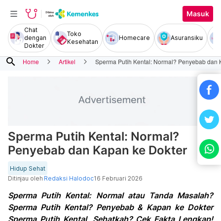
Masuk
Chat
Toko
dengan
Homecare
Asuransiku
Kesehatan
Dokter
search
Home
Artikel
Sperma Putih Kental: Normal? Penyebab dan 
Sperma Putih Kental: Normal?
Penyebab dan Kapan ke Dokter
Hidup Sehat
Ditinjau oleh
Redaksi Halodoc
16 Februari 2026
Sperma Putih Kental: Normal atau Tanda Masalah?
Sperma Putih Kental? Penyebab & Kapan ke Dokter
Sperma Putih Kental, Sehatkah? Cek Fakta Lengkap!