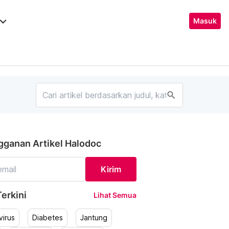
ard_arrow_down
Masuk
search
gganan Artikel Halodoc
Kirim
erkini
Lihat Semua
irus
Diabetes
Jantung