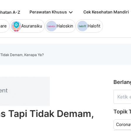
keyboard_arrow_down
keybo
Perawatan Khusus
Cek Kesehatan Mandiri
hatan A-Z
are
Asuransiku
Haloskin
Halofit
 Tidak Demam, Kenapa Ya?
Berlan
s Tapi Tidak Demam,
Topik T
Coronav