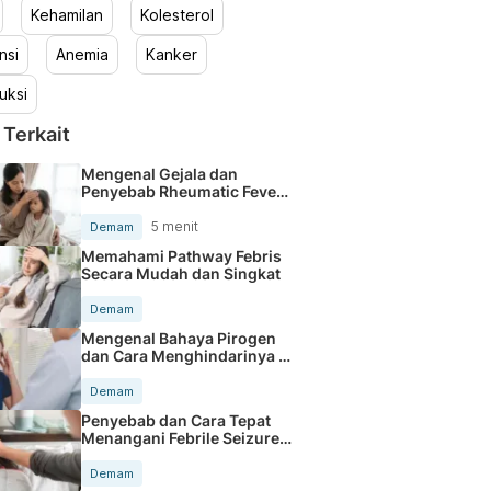
Kehamilan
Kolesterol
nsi
Anemia
Kanker
uksi
 Terkait
Mengenal Gejala dan
Penyebab Rheumatic Fever
pada Anak
5 menit
Demam
Memahami Pathway Febris
Secara Mudah dan Singkat
Demam
Mengenal Bahaya Pirogen
dan Cara Menghindarinya di
Tubuh
Demam
Penyebab dan Cara Tepat
Menangani Febrile Seizure
pada Anak
Demam