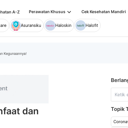
keyboard_arrow_down
keybo
Perawatan Khusus
Cek Kesehatan Mandiri
hatan A-Z
are
Asuransiku
Haloskin
Halofit
dan Kegunaannya!
Berlan
nfaat dan
Topik T
Coronav