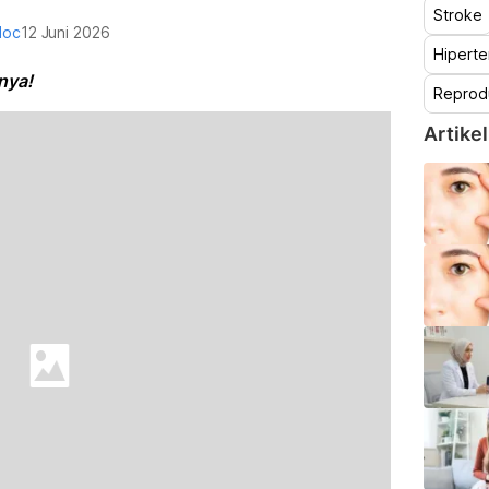
Stroke
doc
12 Juni 2026
Hiperte
nya!
Reprod
Artikel