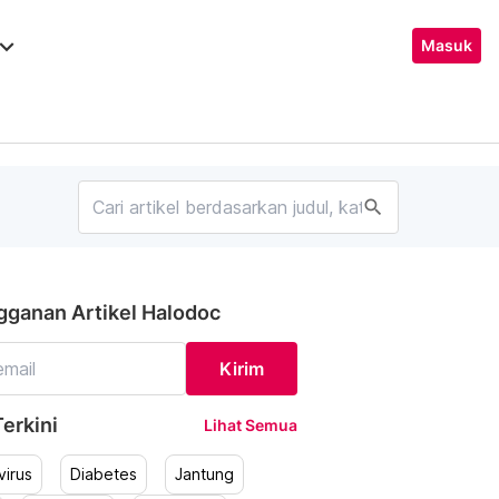
ard_arrow_down
Masuk
search
gganan Artikel Halodoc
Kirim
erkini
Lihat Semua
irus
Diabetes
Jantung