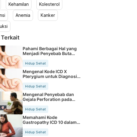
Kehamilan
Kolesterol
nsi
Anemia
Kanker
uksi
 Terkait
Pahami Berbagai Hal yang
Menjadi Penyebab Buta
Warna
Hidup Sehat
Mengenal Kode ICD X
Pterygium untuk Diagnosis
Mata
Hidup Sehat
Mengenal Penyebab dan
Gejala Perforation pada
Tubuh
Hidup Sehat
Memahami Kode
Gastropathy ICD 10 dalam
Rekam Medis Pasien
Hidup Sehat