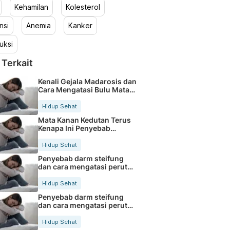
Kehamilan
Kolesterol
nsi
Anemia
Kanker
uksi
 Terkait
Kenali Gejala Madarosis dan
Cara Mengatasi Bulu Mata
Rontok
Hidup Sehat
Mata Kanan Kedutan Terus
Kenapa Ini Penyebab
Medisnya
Hidup Sehat
Penyebab darm steifung
dan cara mengatasi perut
kaku secara alami
Hidup Sehat
Penyebab darm steifung
dan cara mengatasi perut
kaku secara alami
Hidup Sehat