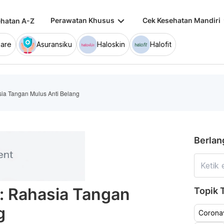
keyboard_arrow_down
keybo
Perawatan Khusus
Cek Kesehatan Mandiri
hatan A-Z
are
Asuransiku
Haloskin
Halofit
ia Tangan Mulus Anti Belang
Berlan
: Rahasia Tangan
Topik T
g
Coronav