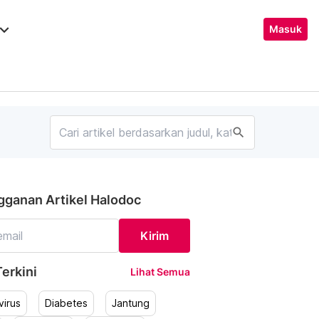
ard_arrow_down
Masuk
search
gganan Artikel Halodoc
Kirim
erkini
Lihat Semua
irus
Diabetes
Jantung