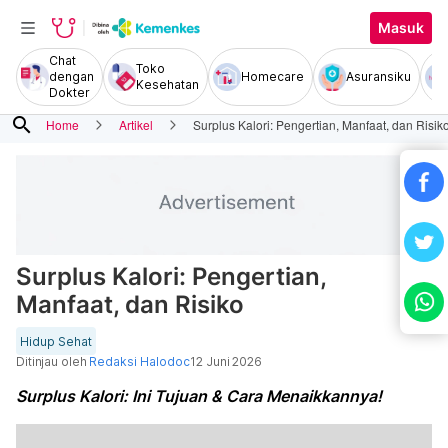
Masuk
Chat
Toko
dengan
Homecare
Asuransiku
Kesehatan
Dokter
search
Home
Artikel
Surplus Kalori: Pengertian, Manfaat, dan Risik
Surplus Kalori: Pengertian,
Manfaat, dan Risiko
Hidup Sehat
Ditinjau oleh
Redaksi Halodoc
12 Juni 2026
Surplus Kalori: Ini Tujuan & Cara Menaikkannya!