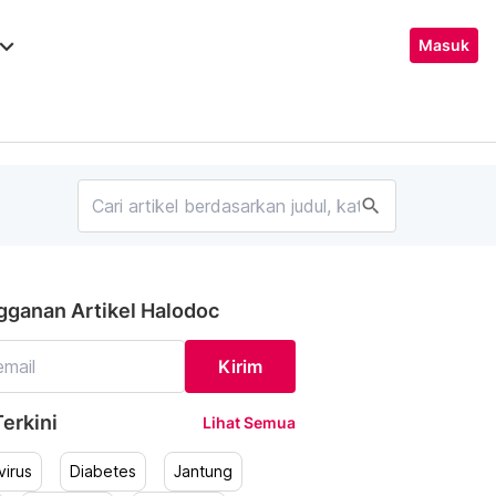
ard_arrow_down
Masuk
search
gganan Artikel Halodoc
Kirim
erkini
Lihat Semua
irus
Diabetes
Jantung