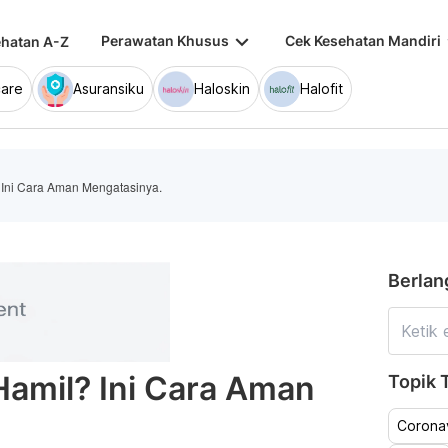
keyboard_arrow_down
keybo
Perawatan Khusus
Cek Kesehatan Mandiri
hatan A-Z
are
Asuransiku
Haloskin
Halofit
Ini Cara Aman Mengatasinya.
Berlan
amil? Ini Cara Aman
Topik T
Coronav