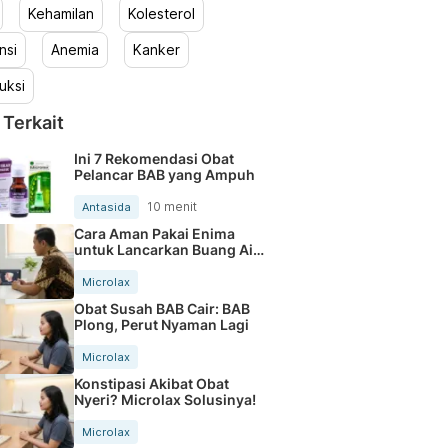
Kehamilan
Kolesterol
nsi
Anemia
Kanker
uksi
 Terkait
Ini 7 Rekomendasi Obat
Pelancar BAB yang Ampuh
10 menit
Antasida
Cara Aman Pakai Enima
untuk Lancarkan Buang Air
Besar
Microlax
Obat Susah BAB Cair: BAB
Plong, Perut Nyaman Lagi
Microlax
Konstipasi Akibat Obat
Nyeri? Microlax Solusinya!
Microlax