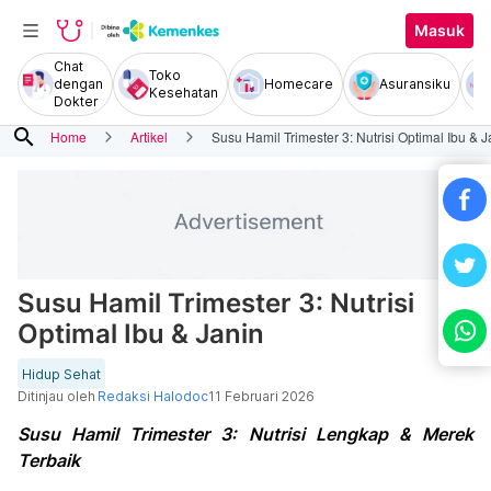
Masuk
Chat
Toko
dengan
Homecare
Asuransiku
Kesehatan
Dokter
search
Home
Artikel
Susu Hamil Trimester 3: Nutrisi Optimal Ibu & J
Susu Hamil Trimester 3: Nutrisi
Optimal Ibu & Janin
Hidup Sehat
Ditinjau oleh
Redaksi Halodoc
11 Februari 2026
Susu Hamil Trimester 3: Nutrisi Lengkap & Merek
Terbaik