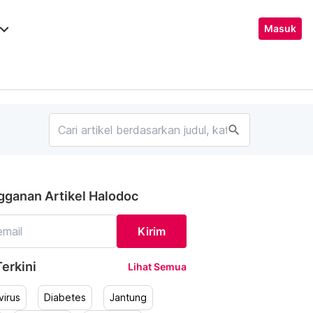
ard_arrow_down
Masuk
search
gganan Artikel Halodoc
Kirim
erkini
Lihat Semua
irus
Diabetes
Jantung