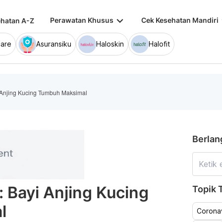
keyboard_arrow_down
keybo
Perawatan Khusus
Cek Kesehatan Mandiri
hatan A-Z
are
Asuransiku
Haloskin
Halofit
 Anjing Kucing Tumbuh Maksimal
Berlan
: Bayi Anjing Kucing
Topik T
l
Coronav