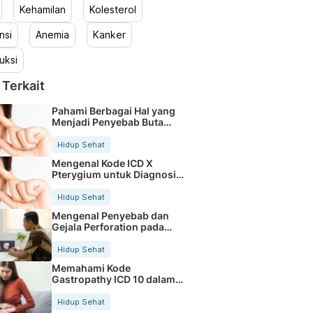
Kehamilan
Kolesterol
nsi
Anemia
Kanker
uksi
 Terkait
Pahami Berbagai Hal yang
Menjadi Penyebab Buta
Warna
Hidup Sehat
Mengenal Kode ICD X
Pterygium untuk Diagnosis
Mata
Hidup Sehat
Mengenal Penyebab dan
Gejala Perforation pada
Tubuh
Hidup Sehat
Memahami Kode
Gastropathy ICD 10 dalam
Rekam Medis Pasien
Hidup Sehat