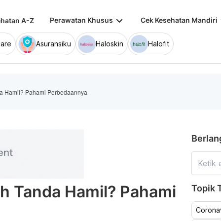
keyboard_arrow_down
keybo
Perawatan Khusus
Cek Kesehatan Mandiri
hatan A-Z
are
Asuransiku
Haloskin
Halofit
da Hamil? Pahami Perbedaannya
Berlan
ah Tanda Hamil? Pahami
Topik T
Coronav