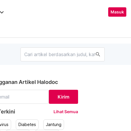
ard_arrow_down
Masuk
search
gganan Artikel Halodoc
Kirim
erkini
Lihat Semua
irus
Diabetes
Jantung