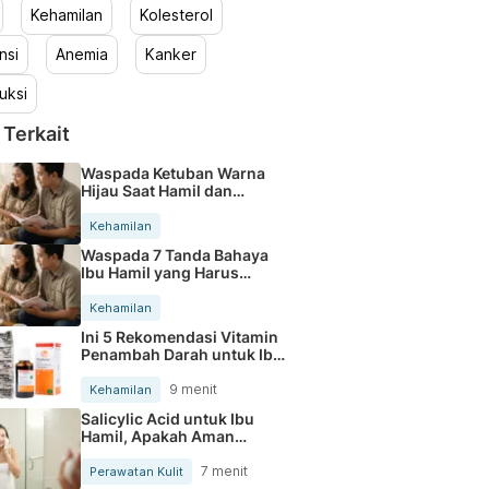
Kehamilan
Kolesterol
nsi
Anemia
Kanker
uksi
 Terkait
Waspada Ketuban Warna
Hijau Saat Hamil dan
Penanganannya
Kehamilan
Waspada 7 Tanda Bahaya
Ibu Hamil yang Harus
Diperhatikan
Kehamilan
Ini 5 Rekomendasi Vitamin
Penambah Darah untuk Ibu
Hamil
9 menit
Kehamilan
Salicylic Acid untuk Ibu
Hamil, Apakah Aman
Digunakan?
7 menit
Perawatan Kulit