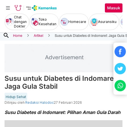
Masuk
Chat
Toko
dengan
Homecare
Asuransiku
Kesehatan
Dokter
search
Home
Artikel
Susu untuk Diabetes di Indomaret: Jaga Gula S
Susu untuk Diabetes di Indomaret:
Jaga Gula Stabil
Hidup Sehat
Ditinjau oleh
Redaksi Halodoc
27 Februari 2026
Susu Diabetes di Indomaret: Pilihan Aman Gula Darah