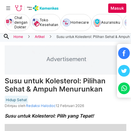
Masuk
Chat
Toko
dengan
Homecare
Asuransiku
Kesehatan
Dokter
search
Home
Artikel
Susu untuk Kolesterol: Pilihan Sehat & Ampu
Susu untuk Kolesterol: Pilihan
Sehat & Ampuh Menurunkan
Hidup Sehat
Ditinjau oleh
Redaksi Halodoc
12 Februari 2026
Susu untuk Kolesterol: Pilih yang Tepat!