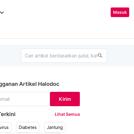
ard_arrow_down
Masuk
search
gganan Artikel Halodoc
Kirim
erkini
Lihat Semua
irus
Diabetes
Jantung