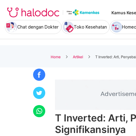
Kamus Kese
Chat dengan Dokter
Toko Kesehatan
Homec
Home
Artikel
T Inverted: Arti, Penyeb
T Inverted: Arti,
Signifikansinya