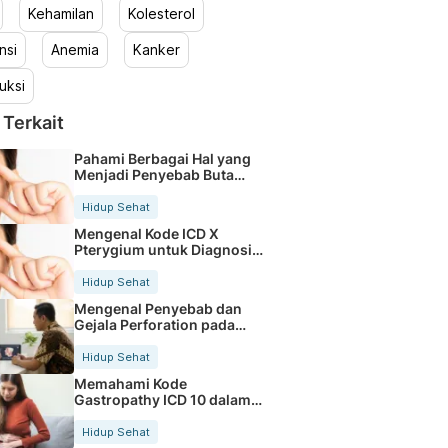
Kehamilan
Kolesterol
nsi
Anemia
Kanker
uksi
 Terkait
Pahami Berbagai Hal yang
Menjadi Penyebab Buta
Warna
Hidup Sehat
Mengenal Kode ICD X
Pterygium untuk Diagnosis
Mata
Hidup Sehat
Mengenal Penyebab dan
Gejala Perforation pada
Tubuh
Hidup Sehat
Memahami Kode
Gastropathy ICD 10 dalam
Rekam Medis Pasien
Hidup Sehat