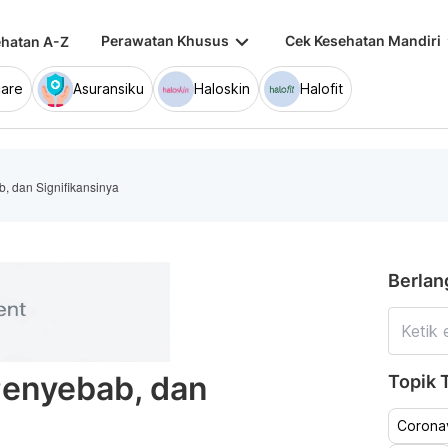
keyboard_arrow_down
keybo
Perawatan Khusus
Cek Kesehatan Mandiri
hatan A-Z
are
Asuransiku
Haloskin
Halofit
ab, dan Signifikansinya
Berlan
 Penyebab, dan
Topik T
Coronav