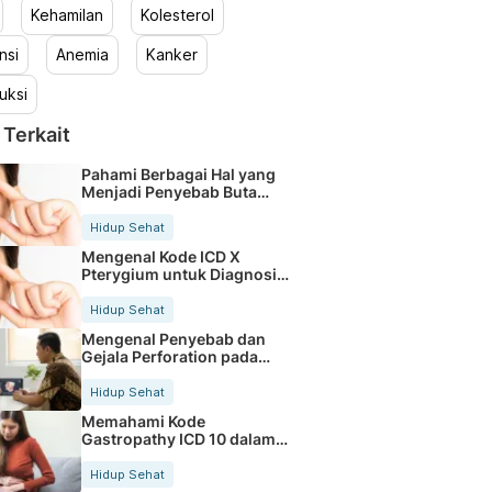
Kehamilan
Kolesterol
nsi
Anemia
Kanker
uksi
 Terkait
Pahami Berbagai Hal yang
Menjadi Penyebab Buta
Warna
Hidup Sehat
Mengenal Kode ICD X
Pterygium untuk Diagnosis
Mata
Hidup Sehat
Mengenal Penyebab dan
Gejala Perforation pada
Tubuh
Hidup Sehat
Memahami Kode
Gastropathy ICD 10 dalam
Rekam Medis Pasien
Hidup Sehat