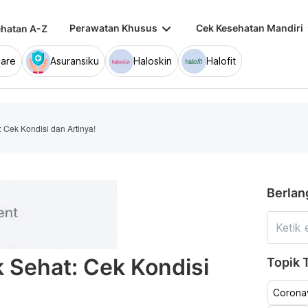
keyboard_arrow_down
keybo
Perawatan Khusus
Cek Kesehatan Mandiri
hatan A-Z
are
Asuransiku
Haloskin
Halofit
 Cek Kondisi dan Artinya!
Berlan
 Sehat: Cek Kondisi
Topik T
Coronav