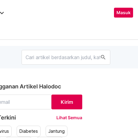
ard_arrow_down
Masuk
search
gganan Artikel Halodoc
Kirim
erkini
Lihat Semua
irus
Diabetes
Jantung