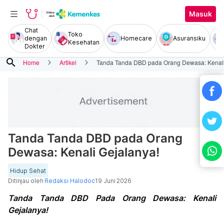
Masuk
Chat
Toko
dengan
Homecare
Asuransiku
Kesehatan
Dokter
search
Home
Artikel
Tanda Tanda DBD pada Orang Dewasa: Kenali
Tanda Tanda DBD pada Orang
Dewasa: Kenali Gejalanya!
Hidup Sehat
Ditinjau oleh
Redaksi Halodoc
19 Juni 2026
Tanda Tanda DBD Pada Orang Dewasa: Kenali
Gejalanya!