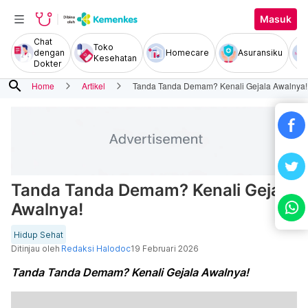
Masuk
Chat
Toko
dengan
Homecare
Asuransiku
Kesehatan
Dokter
search
Home
Artikel
Tanda Tanda Demam? Kenali Gejala Awalnya!
Tanda Tanda Demam? Kenali Gejala
Awalnya!
Hidup Sehat
Ditinjau oleh
Redaksi Halodoc
19 Februari 2026
Tanda Tanda Demam? Kenali Gejala Awalnya!