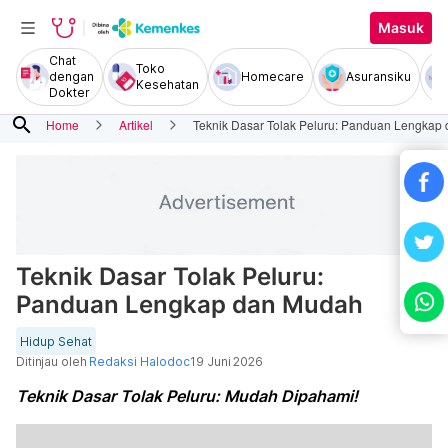
Masuk
Chat
Toko
dengan
Homecare
Asuransiku
Kesehatan
Dokter
search
Home
Artikel
Teknik Dasar Tolak Peluru: Panduan Lengkap
Teknik Dasar Tolak Peluru:
Panduan Lengkap dan Mudah
Hidup Sehat
Ditinjau oleh
Redaksi Halodoc
19 Juni 2026
Teknik Dasar Tolak Peluru: Mudah Dipahami!