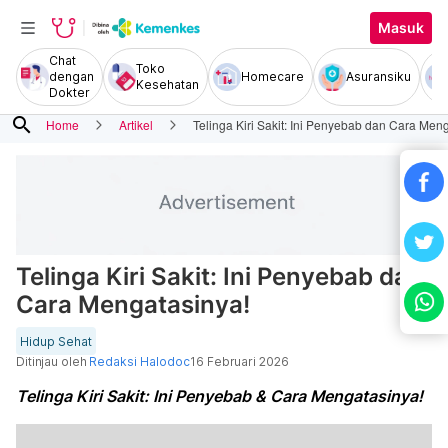
Masuk
Chat
Toko
dengan
Homecare
Asuransiku
Kesehatan
Dokter
search
Home
Artikel
Telinga Kiri Sakit: Ini Penyebab dan Cara Men
Telinga Kiri Sakit: Ini Penyebab dan
Cara Mengatasinya!
Hidup Sehat
Ditinjau oleh
Redaksi Halodoc
16 Februari 2026
Telinga Kiri Sakit: Ini Penyebab & Cara Mengatasinya!