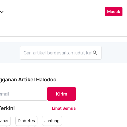
ard_arrow_down
Masuk
search
gganan Artikel Halodoc
Kirim
erkini
Lihat Semua
irus
Diabetes
Jantung