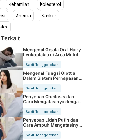
Kehamilan
Kolesterol
nsi
Anemia
Kanker
uksi
 Terkait
Mengenal Gejala Oral Hairy
Leukoplakia di Area Mulut
Sakit Tenggorokan
Mengenal Fungsi Glottis
Dalam Sistem Pernapasan
Manusia
Sakit Tenggorokan
Penyebab Cheilosis dan
Cara Mengatasinya dengan
Tepat
Sakit Tenggorokan
Penyebab Lidah Putih dan
Cara Ampuh Mengatasinya
dengan Mudah
Sakit Tenggorokan