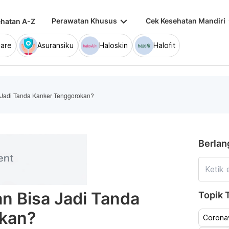
keyboard_arrow_down
keybo
Perawatan Khusus
Cek Kesehatan Mandiri
hatan A-Z
are
Asuransiku
Haloskin
Halofit
a Jadi Tanda Kanker Tenggorokan?
Berlan
an Bisa Jadi Tanda
Topik T
kan?
Coronav