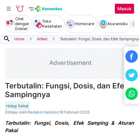
Masuk
Chat
Toko
dengan
Homecare
Asuransiku
Kesehatan
Dokter
search
Home
Artikel
Terbutalin: Fungsi, Dosis, dan Efek Sampingny
Terbutalin: Fungsi, Dosis, dan Efek
Sampingnya
Hidup Sehat
Ditinjau oleh
Redaksi Halodoc
18 Februari 2026
Terbutalin: Fungsi, Dosis, Efek Samping & Aturan
Pakai