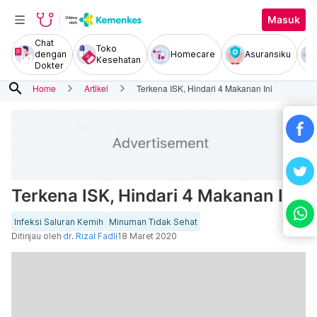
Masuk
Chat
Toko
dengan
Homecare
Asuransiku
Kesehatan
Dokter
search
Home
Artikel
Terkena ISK, Hindari 4 Makanan Ini
Terkena ISK, Hindari 4 Makanan Ini
Infeksi Saluran Kemih
Minuman Tidak Sehat
Ditinjau oleh
dr. Rizal Fadli
18 Maret 2020