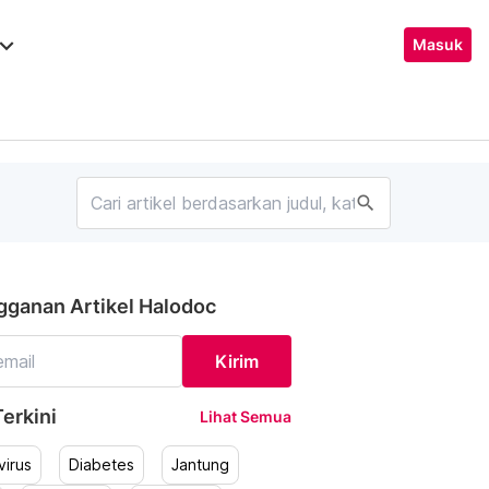
ard_arrow_down
Masuk
search
gganan Artikel Halodoc
Kirim
erkini
Lihat Semua
irus
Diabetes
Jantung