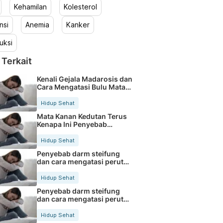
Kehamilan
Kolesterol
nsi
Anemia
Kanker
uksi
 Terkait
Kenali Gejala Madarosis dan
Cara Mengatasi Bulu Mata
Rontok
Hidup Sehat
Mata Kanan Kedutan Terus
Kenapa Ini Penyebab
Medisnya
Hidup Sehat
Penyebab darm steifung
dan cara mengatasi perut
kaku secara alami
Hidup Sehat
Penyebab darm steifung
dan cara mengatasi perut
kaku secara alami
Hidup Sehat