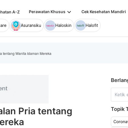
keyboard_arrow_down
keybo
Perawatan Khusus
Cek Kesehatan Mandiri
hatan A-Z
are
Asuransiku
Haloskin
Halofit
ia tentang Wanita Idaman Mereka
Berlan
lan Pria tentang
Topik T
ereka
Coronav