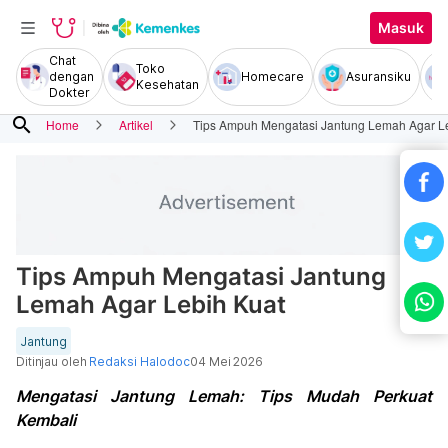
Masuk
Chat
Toko
dengan
Homecare
Asuransiku
Kesehatan
Dokter
search
Home
Artikel
Tips Ampuh Mengatasi Jantung Lemah Agar L
Tips Ampuh Mengatasi Jantung
Lemah Agar Lebih Kuat
Jantung
Ditinjau oleh
Redaksi Halodoc
04 Mei 2026
Mengatasi Jantung Lemah: Tips Mudah Perkuat
Kembali