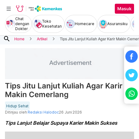
Masuk
Chat
Toko
dengan
Homecare
Asuransiku
Kesehatan
Dokter
search
Home
Artikel
Tips Jitu Lanjut Kuliah Agar Karir Makin Ceme
Tips Jitu Lanjut Kuliah Agar Karir
Makin Cemerlang
Hidup Sehat
Ditinjau oleh
Redaksi Halodoc
26 Juni 2026
Tips Lanjut Belajar Supaya Karier Makin Sukses