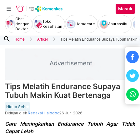
Masuk
Chat
Toko
dengan
Homecare
Asuransiku
Kesehatan
Dokter
search
Home
Artikel
Tips Melatih Endurance Supaya Tubuh Makin 
Tips Melatih Endurance Supaya
Tubuh Makin Kuat Bertenaga
Hidup Sehat
Ditinjau oleh
Redaksi Halodoc
26 Juni 2026
Cara Meningkatkan Endurance Tubuh Agar Tidak
Cepat Lelah