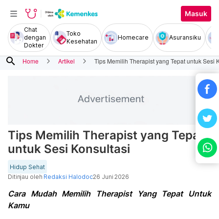
Masuk
Chat
Toko
dengan
Homecare
Asuransiku
Kesehatan
Dokter
search
Home
Artikel
Tips Memilih Therapist yang Tepat untuk Sesi 
Tips Memilih Therapist yang Tepat
untuk Sesi Konsultasi
Hidup Sehat
Ditinjau oleh
Redaksi Halodoc
26 Juni 2026
Cara Mudah Memilih Therapist Yang Tepat Untuk
Kamu