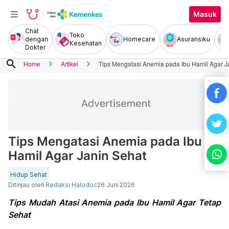
Masuk
Chat
Toko
dengan
Homecare
Asuransiku
Kesehatan
Dokter
search
Home
Artikel
Tips Mengatasi Anemia pada Ibu Hamil Agar J
Tips Mengatasi Anemia pada Ibu
Hamil Agar Janin Sehat
Hidup Sehat
Ditinjau oleh
Redaksi Halodoc
26 Juni 2026
Tips Mudah Atasi Anemia pada Ibu Hamil Agar Tetap
Sehat