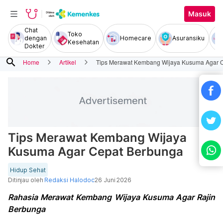
Masuk
Chat
Toko
dengan
Homecare
Asuransiku
Kesehatan
Dokter
search
Home
Artikel
Tips Merawat Kembang Wijaya Kusuma Agar 
Tips Merawat Kembang Wijaya
Kusuma Agar Cepat Berbunga
Hidup Sehat
Ditinjau oleh
Redaksi Halodoc
26 Juni 2026
Rahasia Merawat Kembang Wijaya Kusuma Agar Rajin
Berbunga