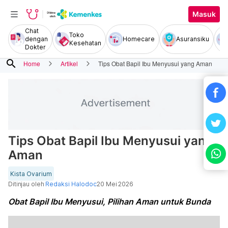
Masuk
Chat
Toko
dengan
Homecare
Asuransiku
Kesehatan
Dokter
search
Home
Artikel
Tips Obat Bapil Ibu Menyusui yang Aman
Tips Obat Bapil Ibu Menyusui yang
Aman
Kista Ovarium
Ditinjau oleh
Redaksi Halodoc
20 Mei 2026
Obat Bapil Ibu Menyusui, Pilihan Aman untuk Bunda