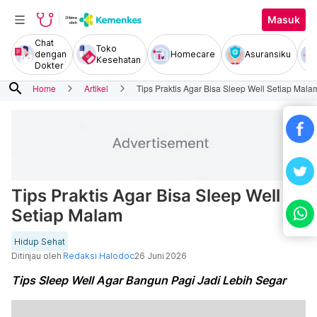
Masuk
Chat
Toko
dengan
Homecare
Asuransiku
Kesehatan
Dokter
search
Home
Artikel
Tips Praktis Agar Bisa Sleep Well Setiap Mala
Tips Praktis Agar Bisa Sleep Well
Setiap Malam
Hidup Sehat
Ditinjau oleh
Redaksi Halodoc
26 Juni 2026
Tips Sleep Well Agar Bangun Pagi Jadi Lebih Segar