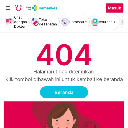
Masuk
Chat
Toko
dengan
Homecare
Asuransiku
Kesehatan
Dokter
404
Halaman tidak ditemukan.
Klik tombol dibawah ini untuk kembali ke beranda
Beranda