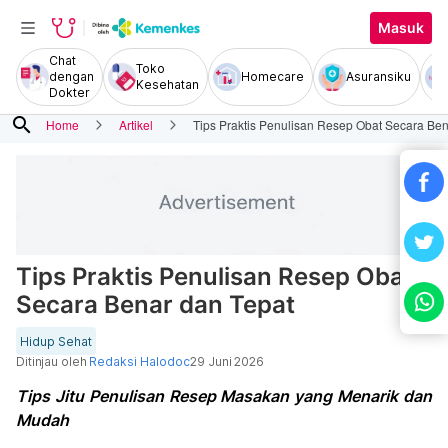
Masuk
Chat
Toko
dengan
Homecare
Asuransiku
Kesehatan
Dokter
search
Home
Artikel
Tips Praktis Penulisan Resep Obat Secara Ben
Tips Praktis Penulisan Resep Obat
Secara Benar dan Tepat
Hidup Sehat
Ditinjau oleh
Redaksi Halodoc
29 Juni 2026
Tips Jitu Penulisan Resep Masakan yang Menarik dan
Mudah