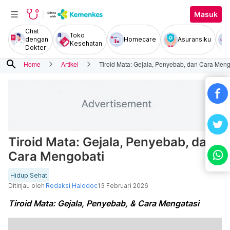
Masuk
Chat
Toko
dengan
Homecare
Asuransiku
Kesehatan
Dokter
search
Home
Artikel
Tiroid Mata: Gejala, Penyebab, dan Cara Meng
Tiroid Mata: Gejala, Penyebab, dan
Cara Mengobati
Hidup Sehat
Ditinjau oleh
Redaksi Halodoc
13 Februari 2026
Tiroid Mata: Gejala, Penyebab, & Cara Mengatasi