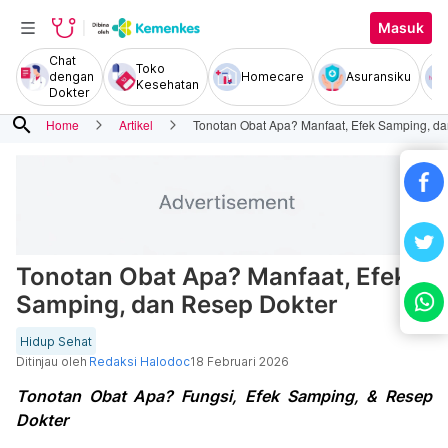
Masuk
Chat
Toko
dengan
Homecare
Asuransiku
Kesehatan
Dokter
search
Home
Artikel
Tonotan Obat Apa? Manfaat, Efek Samping, d
Tonotan Obat Apa? Manfaat, Efek
Samping, dan Resep Dokter
Hidup Sehat
Ditinjau oleh
Redaksi Halodoc
18 Februari 2026
Tonotan Obat Apa? Fungsi, Efek Samping, & Resep
Dokter