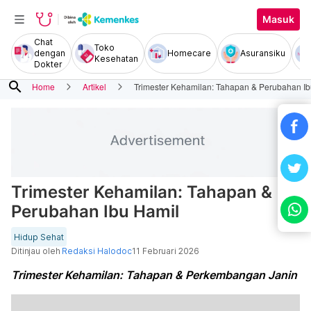
Masuk
Chat
Toko
dengan
Homecare
Asuransiku
Kesehatan
Dokter
search
Home
Artikel
Trimester Kehamilan: Tahapan & Perubahan Ib
Trimester Kehamilan: Tahapan &
Perubahan Ibu Hamil
Hidup Sehat
Ditinjau oleh
Redaksi Halodoc
11 Februari 2026
Trimester Kehamilan: Tahapan & Perkembangan Janin