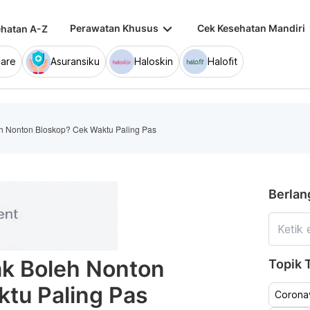
keyboard_arrow_down
keybo
Perawatan Khusus
Cek Kesehatan Mandiri
hatan A-Z
are
Asuransiku
Haloskin
Halofit
h Nonton Bioskop? Cek Waktu Paling Pas
Berlan
k Boleh Nonton
Topik T
tu Paling Pas
Coronav