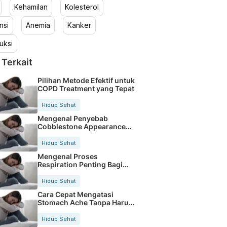
Kehamilan
Kolesterol
nsi
Anemia
Kanker
uksi
 Terkait
Pilihan Metode Efektif untuk
COPD Treatment yang Tepat
Hidup Sehat
Mengenal Penyebab
Cobblestone Appearance
pada Saluran Pencernaan
Hidup Sehat
Mengenal Proses
Respiration Penting Bagi
Kesehatan Tubuh Kita
Hidup Sehat
Cara Cepat Mengatasi
Stomach Ache Tanpa Harus
Ke Dokter
Hidup Sehat