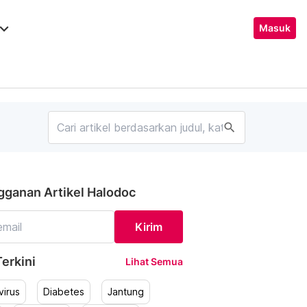
ard_arrow_down
Masuk
search
gganan Artikel Halodoc
Kirim
erkini
Lihat Semua
irus
Diabetes
Jantung