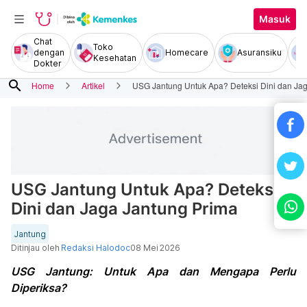
Masuk
Chat
Toko
dengan
Homecare
Asuransiku
Kesehatan
Dokter
search
Home
Artikel
USG Jantung Untuk Apa? Deteksi Dini dan Ja
USG Jantung Untuk Apa? Deteksi
Dini dan Jaga Jantung Prima
Jantung
Ditinjau oleh
Redaksi Halodoc
08 Mei 2026
USG Jantung: Untuk Apa dan Mengapa Perlu
Diperiksa?