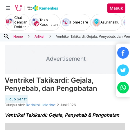
Masuk
Chat
Toko
dengan
Homecare
Asuransiku
Kesehatan
Dokter
search
Home
Artikel
Ventrikel Takikardi: Gejala, Penyebab, dan Pe
Ventrikel Takikardi: Gejala,
Penyebab, dan Pengobatan
Hidup Sehat
Ditinjau oleh
Redaksi Halodoc
12 Juni 2026
Ventrikel Takikardi: Gejala, Penyebab & Pengobatan