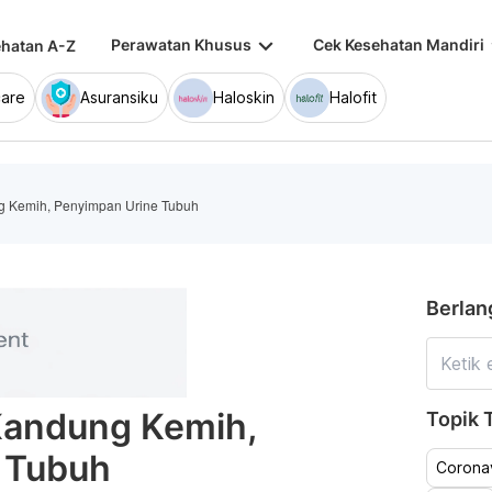
keyboard_arrow_down
keybo
Perawatan Khusus
Cek Kesehatan Mandiri
hatan A-Z
are
Asuransiku
Haloskin
Halofit
ng Kemih, Penyimpan Urine Tubuh
Berlan
 Kandung Kemih,
Topik T
 Tubuh
Coronav