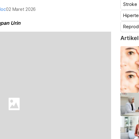
Stroke
doc
02 Maret 2026
Hiperte
mpan Urin
Reprod
Artikel