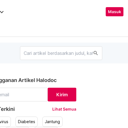
ard_arrow_down
Masuk
search
gganan Artikel Halodoc
Kirim
erkini
Lihat Semua
irus
Diabetes
Jantung