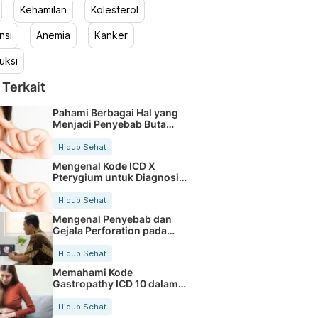
Kehamilan
Kolesterol
nsi
Anemia
Kanker
uksi
 Terkait
Pahami Berbagai Hal yang
Menjadi Penyebab Buta
Warna
Hidup Sehat
Mengenal Kode ICD X
Pterygium untuk Diagnosis
Mata
Hidup Sehat
Mengenal Penyebab dan
Gejala Perforation pada
Tubuh
Hidup Sehat
Memahami Kode
Gastropathy ICD 10 dalam
Rekam Medis Pasien
Hidup Sehat