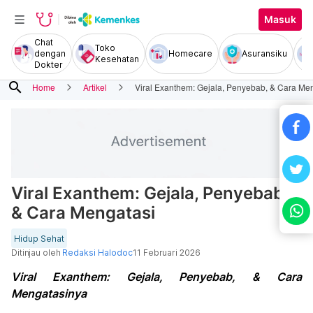
Masuk
Chat
Toko
dengan
Homecare
Asuransiku
Kesehatan
Dokter
search
Home
Artikel
Viral Exanthem: Gejala, Penyebab, & Cara Me
Viral Exanthem: Gejala, Penyebab,
& Cara Mengatasi
Hidup Sehat
Ditinjau oleh
Redaksi Halodoc
11 Februari 2026
Viral Exanthem: Gejala, Penyebab, & Cara
Mengatasinya