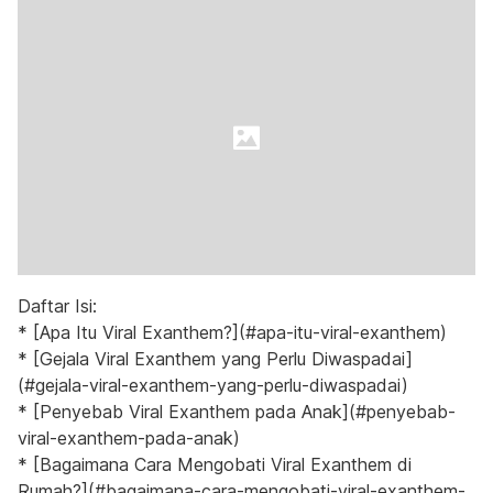
Daftar Isi:
* [Apa Itu Viral Exanthem?](#apa-itu-viral-exanthem)
* [Gejala Viral Exanthem yang Perlu Diwaspadai]
(#gejala-viral-exanthem-yang-perlu-diwaspadai)
* [Penyebab Viral Exanthem pada Anak](#penyebab-
viral-exanthem-pada-anak)
* [Bagaimana Cara Mengobati Viral Exanthem di
Rumah?](#bagaimana-cara-mengobati-viral-exanthem-