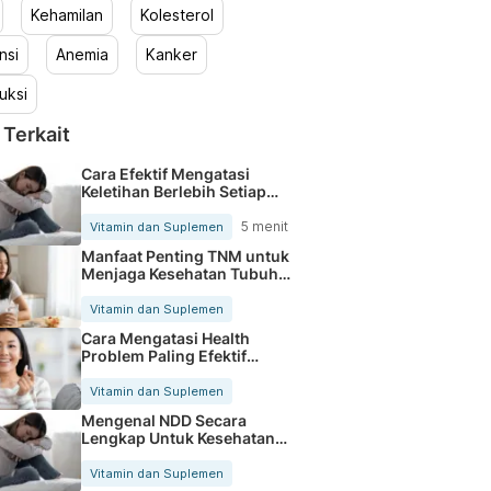
Kehamilan
Kolesterol
nsi
Anemia
Kanker
uksi
 Terkait
Cara Efektif Mengatasi
Keletihan Berlebih Setiap
Hari
5 menit
Vitamin dan Suplemen
Manfaat Penting TNM untuk
Menjaga Kesehatan Tubuh
Setiap Hari
Vitamin dan Suplemen
Cara Mengatasi Health
Problem Paling Efektif
Setiap Hari
Vitamin dan Suplemen
Mengenal NDD Secara
Lengkap Untuk Kesehatan
Tubuh Optimal
Vitamin dan Suplemen