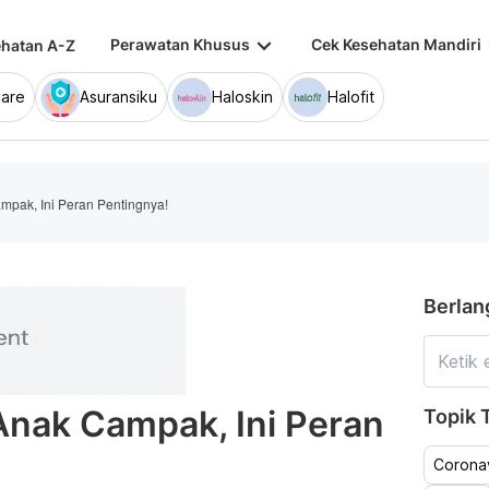
keyboard_arrow_down
keybo
Perawatan Khusus
Cek Kesehatan Mandiri
hatan A-Z
are
Asuransiku
Haloskin
Halofit
mpak, Ini Peran Pentingnya!
Berlan
Anak Campak, Ini Peran
Topik T
Coronav