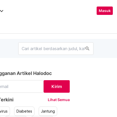
ard_arrow_down
Masuk
search
gganan Artikel Halodoc
Kirim
erkini
Lihat Semua
irus
Diabetes
Jantung