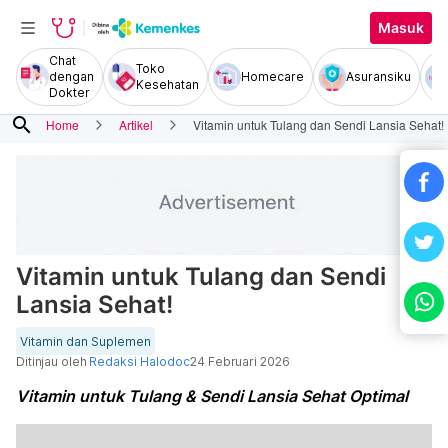
Masuk
Chat
Toko
dengan
Homecare
Asuransiku
Kesehatan
Dokter
search
Home
Artikel
Vitamin untuk Tulang dan Sendi Lansia Sehat!
Vitamin untuk Tulang dan Sendi
Lansia Sehat!
Vitamin dan Suplemen
Ditinjau oleh
Redaksi Halodoc
24 Februari 2026
Vitamin untuk Tulang & Sendi Lansia Sehat Optimal