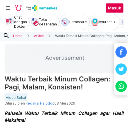
Masuk
Chat
Toko
dengan
Homecare
Asuransiku
Kesehatan
Dokter
search
Home
Artikel
Waktu Terbaik Minum Collagen: Pagi, Malam, K
Waktu Terbaik Minum Collagen:
Pagi, Malam, Konsisten!
Hidup Sehat
Ditinjau oleh
Redaksi Halodoc
08 Mei 2026
Rahasia Waktu Terbaik Minum Collagen agar Hasil
Maksimal