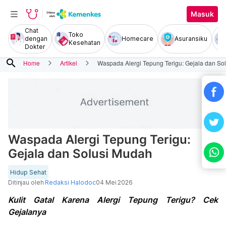
Masuk
Chat
Toko
dengan
Homecare
Asuransiku
Kesehatan
Dokter
search
Home
Artikel
Waspada Alergi Tepung Terigu: Gejala dan So
Waspada Alergi Tepung Terigu:
Gejala dan Solusi Mudah
Hidup Sehat
Ditinjau oleh
Redaksi Halodoc
04 Mei 2026
Kulit Gatal Karena Alergi Tepung Terigu? Cek
Gejalanya