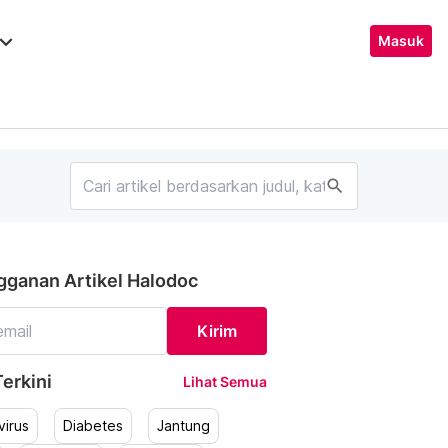
ard_arrow_down
Masuk
search
gganan Artikel Halodoc
Kirim
erkini
Lihat Semua
irus
Diabetes
Jantung