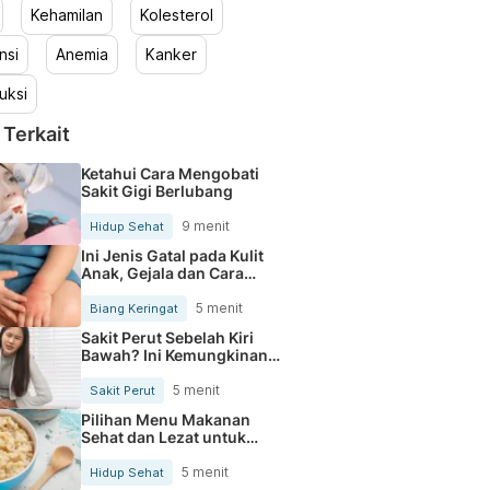
Kehamilan
Kolesterol
nsi
Anemia
Kanker
uksi
 Terkait
Ketahui Cara Mengobati
Sakit Gigi Berlubang
9 menit
Hidup Sehat
Ini Jenis Gatal pada Kulit
Anak, Gejala dan Cara
Mengobatinya
5 menit
Biang Keringat
Sakit Perut Sebelah Kiri
Bawah? Ini Kemungkinan
Penyebabnya
5 menit
Sakit Perut
Pilihan Menu Makanan
Sehat dan Lezat untuk
Mengurangi Kolesterol
5 menit
Hidup Sehat