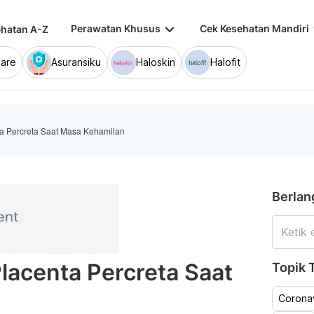
keyboard_arrow_down
keybo
Perawatan Khusus
Cek Kesehatan Mandiri
hatan A-Z
are
Asuransiku
Haloskin
Halofit
a Percreta Saat Masa Kehamilan
Berlan
lacenta Percreta Saat
Topik T
Coronav