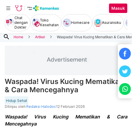
Masuk
Chat
Toko
dengan
Homecare
Asuransiku
Kesehatan
Dokter
search
Home
Artikel
Waspada! Virus Kucing Mematikan & Cara M
Waspada! Virus Kucing Mematikan
& Cara Mencegahnya
Hidup Sehat
Ditinjau oleh
Redaksi Halodoc
12 Februari 2026
Waspada! Virus Kucing Mematikan & Cara
Mencegahnya