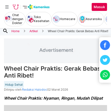
Masuk
Chat
Toko
dengan
Homecare
Asuransiku
Kesehatan
Dokter
search
Home
Artikel
Wheel Chair Praktis: Gerak Bebas Anti Ribet!
Wheel Chair Praktis: Gerak Bebas
Anti Ribet!
Hidup Sehat
Ditinjau oleh
Redaksi Halodoc
02 Maret 2026
Wheel Chair Praktis: Nyaman, Ringan, Mudah Dilipat